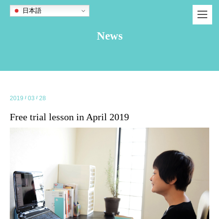
日本語
News
2019
/
03
/
28
Free trial lesson in April 2019