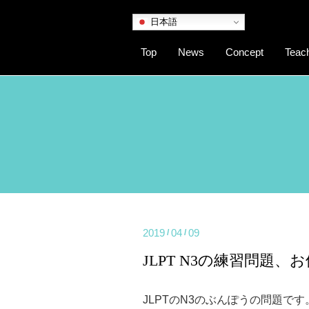
日本語
Top
News
Concept
Teac
2019
04
09
/
/
JLPT N3の練習問題
JLPTのN3のぶんぽうの問題です