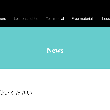
hers
Lesson and fee
Testimonial
Free materials
Less
News
、お使いください。
。