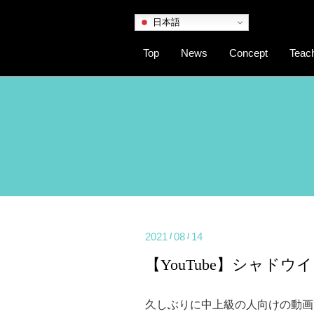
日本語
Top
News
Concept
Teac
2021
08
14
/
/
【YouTube】シャド
久しぶりに中上級の人向けの動画